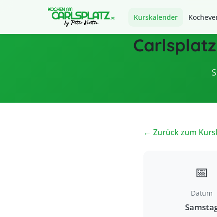
Kurskalender
Kocheven
Carlsplatz
S
← Zurück zum Kurs
📅
Datum
Samsta