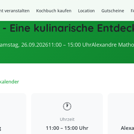
t veranstalten
Kochbuch kaufen
Location
Gutscheine
F
 - Eine kulinarische Entde
amstag, 26.09.2026
11:00 – 15:00 Uhr
Alexandre Math
kalender
🕐
Uhrzeit
g
11:00 – 15:00 Uhr
Alex