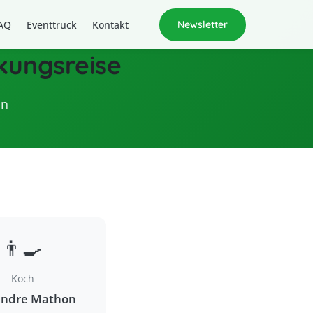
AQ
Eventtruck
Kontakt
Newsletter
ckungsreise
on
👨‍🍳
Koch
andre Mathon