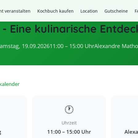
t veranstalten
Kochbuch kaufen
Location
Gutscheine
F
 - Eine kulinarische Entde
amstag, 19.09.2026
11:00 – 15:00 Uhr
Alexandre Math
kalender
🕐
Uhrzeit
g
11:00 – 15:00 Uhr
Alex