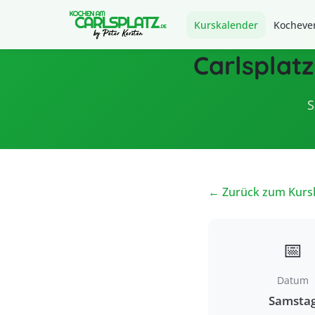
Kurskalender
Kocheven
Carlsplatz
S
← Zurück zum Kurs
📅
Datum
Samsta