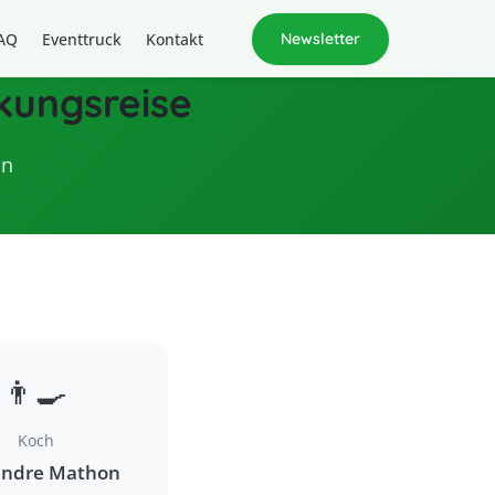
AQ
Eventtruck
Kontakt
Newsletter
ckungsreise
on
👨‍🍳
Koch
andre Mathon