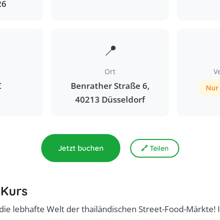
26
📍
Ort
V
€
Benrather Straße 6,
Nur 
40213 Düsseldorf
Jetzt buchen
🔗 Teilen
 Kurs
 die lebhafte Welt der thailändischen Street-Food-Märkte!