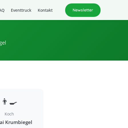
AQ
Eventtruck
Kontakt
Newsletter
gel
👨‍🍳
Koch
i Krumbiegel