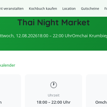
t veranstalten
Kochbuch kaufen
Location
Gutscheine
F
Thai Night Market
ttwoch, 12.08.2026
18:00 – 22:00 Uhr
Omchai Krumbie
kalender
🕐
Uhrzeit
h
18:00 – 22:00 Uhr
Omcha