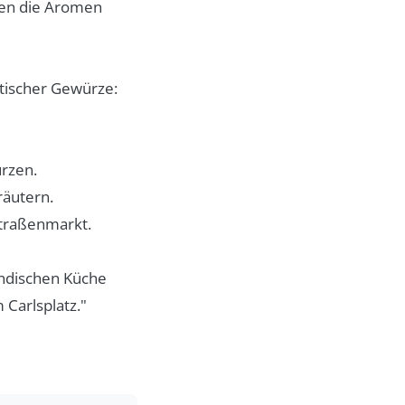
gen die Aromen
tischer Gewürze:
ürzen.
räutern.
traßenmarkt.
ändischen Küche
Carlsplatz."